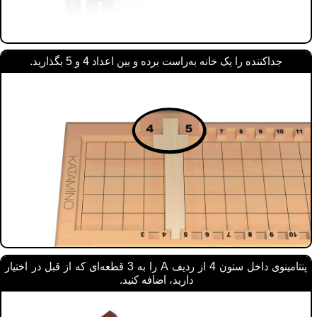
جداکننده را یک خانه به‌راست برده و بین اعداد 4 و 5 بگذارید.
پنتامینوی داخل ستون 4 از ردیف A را به 3 قطعه‌ای که از قبل در اختیار
دارید، اضافه کنید.